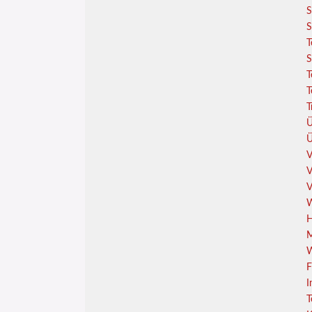
S
S
T
S
T
T
T
Ü
Ü
V
V
V
W
H
M
W
F
I
T