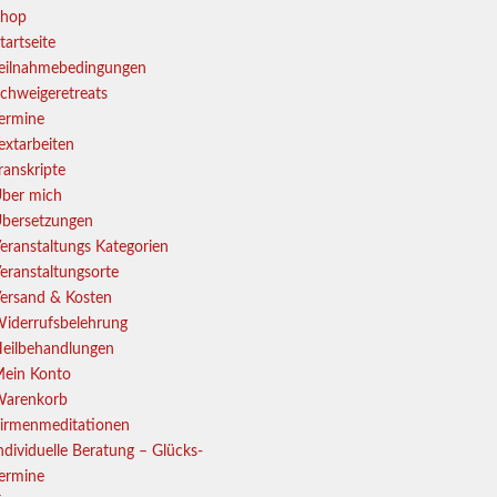
hop
tartseite
eilnahmebedingungen
chweigeretreats
ermine
extarbeiten
ranskripte
ber mich
bersetzungen
eranstaltungs Kategorien
eranstaltungsorte
ersand & Kosten
iderrufsbelehrung
eilbehandlungen
ein Konto
arenkorb
irmenmeditationen
ndividuelle Beratung – Glücks-
ermine