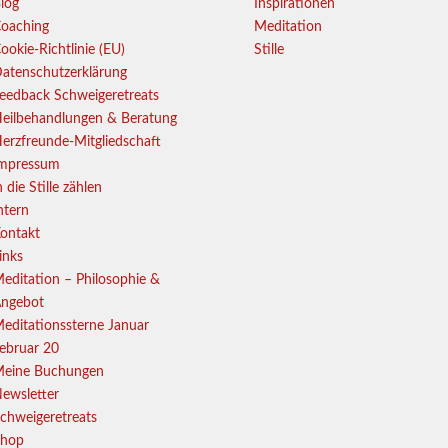
log
Inspirationen
oaching
Meditation
ookie-Richtlinie (EU)
Stille
atenschutzerklärung
eedback Schweigeretreats
eilbehandlungen & Beratung
erzfreunde-Mitgliedschaft
mpressum
n die Stille zählen
ntern
ontakt
inks
editation – Philosophie &
ngebot
editationssterne Januar
ebruar 20
eine Buchungen
ewsletter
chweigeretreats
hop