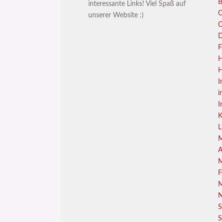
B
interessante Links! Viel Spaß auf
C
unserer Website :)
C
D
F
H
H
I
i
I
K
L
M
A
M
F
M
N
S
S