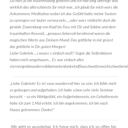
Du hast ja um Rückmeldung gebeten und ich hab lang überlegt was
wirklich das allerschönste für mich war…ich glaub für mich wars die
Ankommens Meditation wobei ich das Gefühl hatte meine Socken
zu sprengen vor lauter verwurzeln…..oder wars vielleicht doch die
geniale Zuwendung von Kopf bis Fuss mit Dir und Sabine und dem
traumhaften Rosenöl….genauso liebevoll berührend waren die
magischen Worte aus Deinem Mund: Das göttliche in mir grüsst
das göttliche in Dir..guten Morgen!
Liebe Gabriele….i woass s einfach ned!!! Sogar die Seifenblasen
haben mich umgehauen… Es war einfach alles
sternengoldwundervolldiamantenfunkelndflauschwatteweich
„Liebe Gabriele! Es ist sooo wundervoll hier zu sein. Ich fühle mich
so geborgen und aufgehoben. Ich habe schon sehr viele Seminar
besucht – so ein Wohlgefühl, ein Aufgehobensein, ein Gehaltensein
habe ich zum 1.Mal erlebt. Ich bin angekommen, ich bin nach
Hause gekommen. Danke!“
„Mir geht es wunderbar. Ich freue mich, dass ich so offen bin